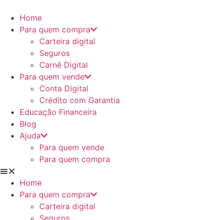
Ir
para
Home
o
Para quem compra
conteúdo
Carteira digital
Seguros
Carnê Digital
Para quem vende
Conta Digital
Crédito com Garantia
Educação Financeira
Blog
Ajuda
Para quem vende
Para quem compra
Home
Para quem compra
Carteira digital
Seguros