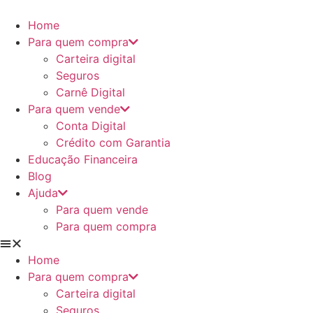
Ir
para
Home
o
Para quem compra
conteúdo
Carteira digital
Seguros
Carnê Digital
Para quem vende
Conta Digital
Crédito com Garantia
Educação Financeira
Blog
Ajuda
Para quem vende
Para quem compra
Home
Para quem compra
Carteira digital
Seguros