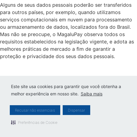
Alguns de seus dados pessoais poderão ser transferidos
para outros países, por exemplo, quando utilizamos
serviços computacionais em nuvem para processamento
ou armazenamento de dados, localizados fora do Brasil.
Mas não se preocupe, o MagaluPay observa todos os
requisitos estabelecidos na legislação vigente, e adota as
melhores práticas de mercado a ﬁm de garantir a
proteção e privacidade dos seus dados pessoais.
SEUS DIREITOS COMO
Este site usa cookies para garantir que você obtenha a
TITULAR DOS DADOS
melhor experiência em nosso site.
Saiba mais
PESSOAIS
Recusar não essenciais
Dispensar
Preferências de Cookie