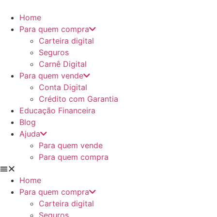
Ir
para
Home
o
Para quem compra
conteúdo
Carteira digital
Seguros
Carnê Digital
Para quem vende
Conta Digital
Crédito com Garantia
Educação Financeira
Blog
Ajuda
Para quem vende
Para quem compra
Home
Para quem compra
Carteira digital
Seguros