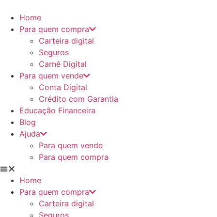
Ir
para
Home
o
Para quem compra
conteúdo
Carteira digital
Seguros
Carnê Digital
Para quem vende
Conta Digital
Crédito com Garantia
Educação Financeira
Blog
Ajuda
Para quem vende
Para quem compra
Home
Para quem compra
Carteira digital
Seguros