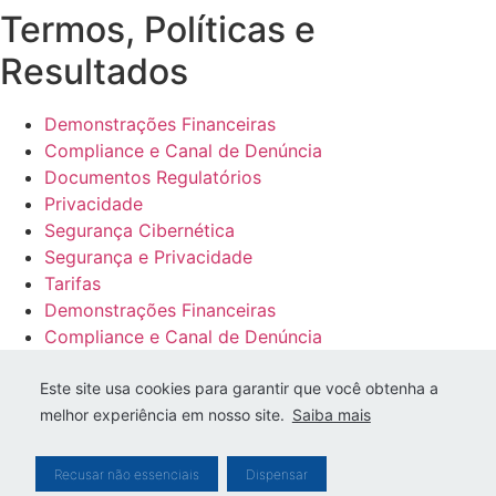
Termos, Políticas e
Resultados
Demonstrações Financeiras
Compliance e Canal de Denúncia
Documentos Regulatórios
Privacidade
Segurança Cibernética
Segurança e Privacidade
Tarifas
Demonstrações Financeiras
Compliance e Canal de Denúncia
Documentos Regulatórios
Este site usa cookies para garantir que você obtenha a
Privacidade
melhor experiência em nosso site.
Saiba mais
Segurança Cibernética
Segurança e Privacidade
Tarifas
Recusar não essenciais
Dispensar