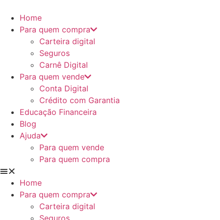
Ir
para
Home
o
Para quem compra
conteúdo
Carteira digital
Seguros
Carnê Digital
Para quem vende
Conta Digital
Crédito com Garantia
Educação Financeira
Blog
Ajuda
Para quem vende
Para quem compra
Home
Para quem compra
Carteira digital
Seguros