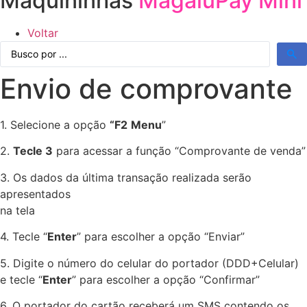
Maquininhas
MagaluPay Mini
Voltar
Pesquisar
...
Envio de comprovante
1. Selecione a opção
“F2
Menu
”
2.
Tecle 3
para acessar a função “Comprovante de venda”
3. Os dados da última transação realizada serão
apresentados
na tela
4. Tecle “
Enter
” para escolher a opção “Enviar”
5. Digite o número do celular do portador (DDD+Celular)
e tecle “
Enter
” para escolher a opção “Confirmar”
6. O portador do cartão receberá um SMS contendo os