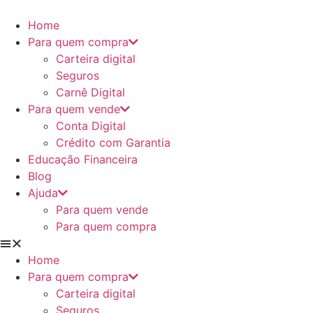
Ir
para
Home
o
Para quem compra
conteúdo
Carteira digital
Seguros
Carnê Digital
Para quem vende
Conta Digital
Crédito com Garantia
Educação Financeira
Blog
Ajuda
Para quem vende
Para quem compra
Home
Para quem compra
Carteira digital
Seguros