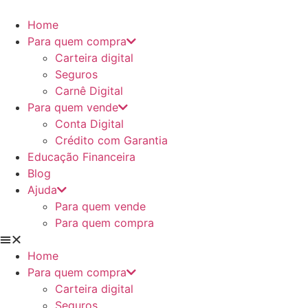
Ir
para
Home
o
Para quem compra
conteúdo
Carteira digital
Seguros
Carnê Digital
Para quem vende
Conta Digital
Crédito com Garantia
Educação Financeira
Blog
Ajuda
Para quem vende
Para quem compra
Home
Para quem compra
Carteira digital
Seguros