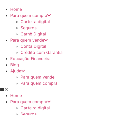
Ir
para
Home
o
Para quem compra
conteúdo
Carteira digital
Seguros
Carnê Digital
Para quem vende
Conta Digital
Crédito com Garantia
Educação Financeira
Blog
Ajuda
Para quem vende
Para quem compra
Home
Para quem compra
Carteira digital
Seguros