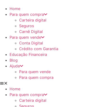
Ir
para
Home
o
Para quem compra
conteúdo
Carteira digital
Seguros
Carnê Digital
Para quem vende
Conta Digital
Crédito com Garantia
Educação Financeira
Blog
Ajuda
Para quem vende
Para quem compra
Home
Para quem compra
Carteira digital
Seguros