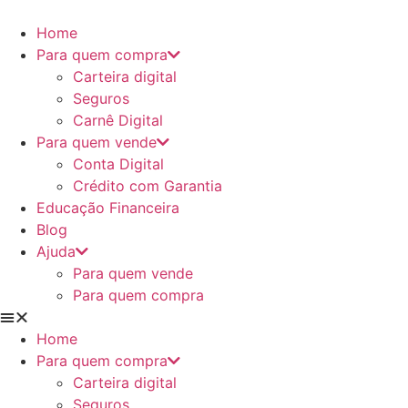
Ir
para
Home
o
Para quem compra
conteúdo
Carteira digital
Seguros
Carnê Digital
Para quem vende
Conta Digital
Crédito com Garantia
Educação Financeira
Blog
Ajuda
Para quem vende
Para quem compra
Home
Para quem compra
Carteira digital
Seguros