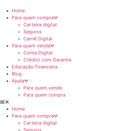
Ir
para
Home
o
Para quem compra
conteúdo
Carteira digital
Seguros
Carnê Digital
Para quem vende
Conta Digital
Crédito com Garantia
Educação Financeira
Blog
Ajuda
Para quem vende
Para quem compra
Home
Para quem compra
Carteira digital
Seguros