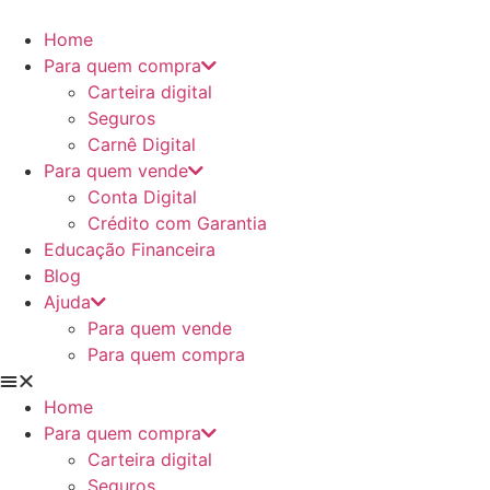
Ir
para
Home
o
Para quem compra
conteúdo
Carteira digital
Seguros
Carnê Digital
Para quem vende
Conta Digital
Crédito com Garantia
Educação Financeira
Blog
Ajuda
Para quem vende
Para quem compra
Home
Para quem compra
Carteira digital
Seguros