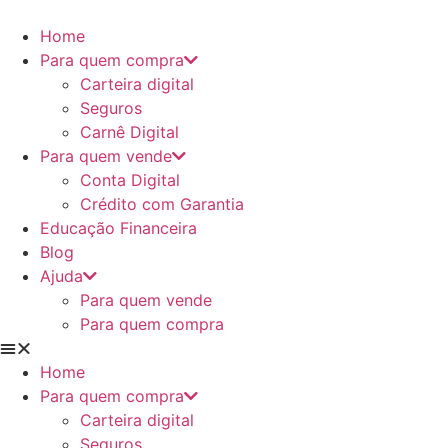
Ir
para
Home
o
Para quem compra
conteúdo
Carteira digital
Seguros
Carnê Digital
Para quem vende
Conta Digital
Crédito com Garantia
Educação Financeira
Blog
Ajuda
Para quem vende
Para quem compra
Home
Para quem compra
Carteira digital
Seguros