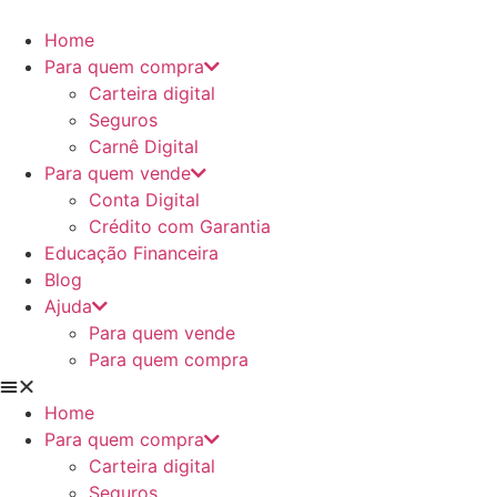
Ir
para
Home
o
Para quem compra
conteúdo
Carteira digital
Seguros
Carnê Digital
Para quem vende
Conta Digital
Crédito com Garantia
Educação Financeira
Blog
Ajuda
Para quem vende
Para quem compra
Home
Para quem compra
Carteira digital
Seguros