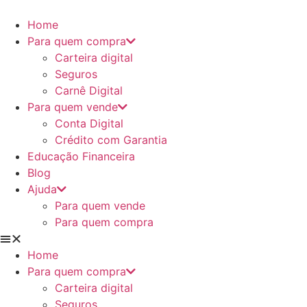
Ir
para
Home
o
Para quem compra
conteúdo
Carteira digital
Seguros
Carnê Digital
Para quem vende
Conta Digital
Crédito com Garantia
Educação Financeira
Blog
Ajuda
Para quem vende
Para quem compra
Home
Para quem compra
Carteira digital
Seguros